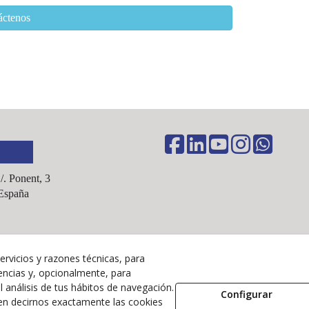
áctenos
C/. Ponent, 3
España
ervicios y razones técnicas, para
Aviso Legal
encias y, opcionalmente, para
Política Cookies
 análisis de tus hábitos de navegación.
Configurar
en decirnos exactamente las cookies
Política de Privacidad