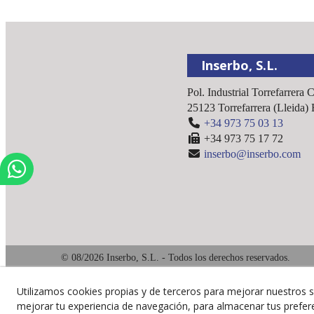
Inserbo, S.L.
Pol. Industrial Torrefarrera 
25123
Torrefarrera
(
Lleida
)
+34 973 75 03 13
+34 973 75 17 72
inserbo@inserbo.com
© 08/2026 Inserbo, S.L. - Todos los derechos reservados.
Utilizamos cookies propias y de terceros para mejorar nuestros s
mejorar tu experiencia de navegación, para almacenar tus prefer