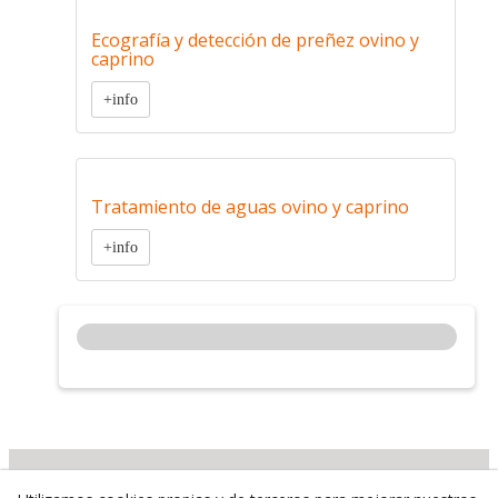
Ecografía y detección de preñez ovino y
caprino
+info
Tratamiento de aguas ovino y caprino
+info