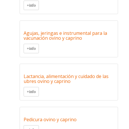
+info
Agujas, jeringas e instrumental para la
vacunación ovino y caprino
+info
Lactancia, alimentación y cuidado de las
ubres ovino y caprino
+info
Pedicura ovino y caprino