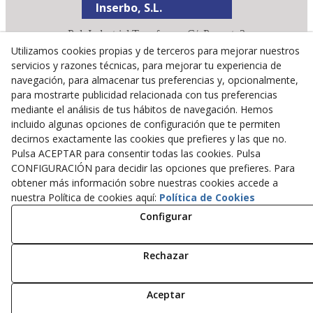
Inserbo, S.L.
Pol. Industrial Torrefarrera C/. Ponent, 3
25123
Torrefarrera
(
Lleida
)
España
Utilizamos cookies propias y de terceros para mejorar nuestros
servicios y razones técnicas, para mejorar tu experiencia de
+34 973 75 03 13
navegación, para almacenar tus preferencias y, opcionalmente,
+34 973 75 17 72
para mostrarte publicidad relacionada con tus preferencias
inserbo@inserbo.com
mediante el análisis de tus hábitos de navegación. Hemos
incluido algunas opciones de configuración que te permiten
decirnos exactamente las cookies que prefieres y las que no.
Aviso Legal
Pulsa ACEPTAR para consentir todas las cookies. Pulsa
Política Cookies
CONFIGURACIÓN para decidir las opciones que prefieres. Para
obtener más información sobre nuestras cookies accede a
Política de Privacidad
nuestra Política de cookies aquí:
Política de Cookies
Configurar
© 08/2026 Inserbo, S.L. - Todos los derechos reservados.
Rechazar
Aceptar