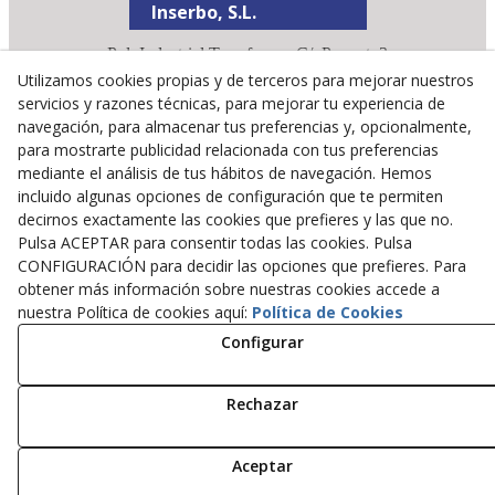
Inserbo, S.L.
Pol. Industrial Torrefarrera C/. Ponent, 3
25123
Torrefarrera
(
Lleida
)
España
Utilizamos cookies propias y de terceros para mejorar nuestros
servicios y razones técnicas, para mejorar tu experiencia de
+34 973 75 03 13
navegación, para almacenar tus preferencias y, opcionalmente,
+34 973 75 17 72
para mostrarte publicidad relacionada con tus preferencias
inserbo@inserbo.com
mediante el análisis de tus hábitos de navegación. Hemos
incluido algunas opciones de configuración que te permiten
decirnos exactamente las cookies que prefieres y las que no.
Aviso Legal
Pulsa ACEPTAR para consentir todas las cookies. Pulsa
Política Cookies
CONFIGURACIÓN para decidir las opciones que prefieres. Para
obtener más información sobre nuestras cookies accede a
Política de Privacidad
nuestra Política de cookies aquí:
Política de Cookies
Configurar
© 08/2026 Inserbo, S.L. - Todos los derechos reservados.
Rechazar
Aceptar