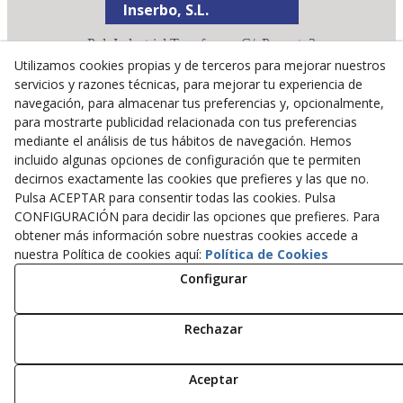
Inserbo, S.L.
Pol. Industrial Torrefarrera C/. Ponent, 3
25123
Torrefarrera
(
Lleida
)
España
Utilizamos cookies propias y de terceros para mejorar nuestros
servicios y razones técnicas, para mejorar tu experiencia de
+34 973 75 03 13
navegación, para almacenar tus preferencias y, opcionalmente,
+34 973 75 17 72
para mostrarte publicidad relacionada con tus preferencias
inserbo@inserbo.com
mediante el análisis de tus hábitos de navegación. Hemos
incluido algunas opciones de configuración que te permiten
decirnos exactamente las cookies que prefieres y las que no.
Aviso Legal
Pulsa ACEPTAR para consentir todas las cookies. Pulsa
Política Cookies
CONFIGURACIÓN para decidir las opciones que prefieres. Para
obtener más información sobre nuestras cookies accede a
Política de Privacidad
nuestra Política de cookies aquí:
Política de Cookies
Configurar
© 08/2026 Inserbo, S.L. - Todos los derechos reservados.
Rechazar
Aceptar