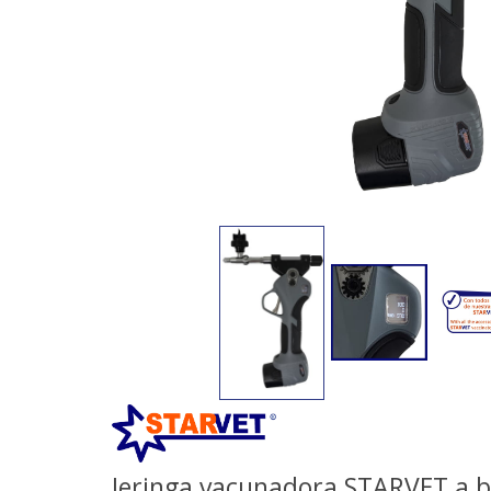
Jeringa vacunadora STARVET a b