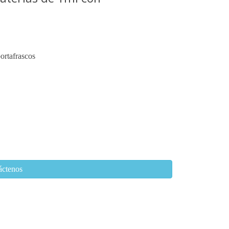
ortafrascos
áctenos