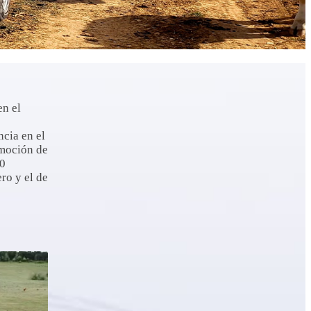
en el
cia en el
omoción de
00
ro y el de