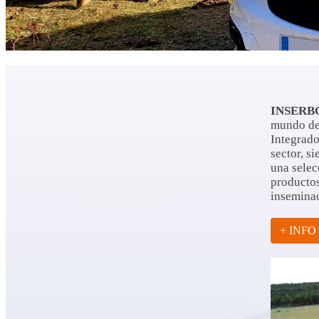
INSERB
mundo del
Integrado
sector, s
una selec
productos
inseminac
+ INFO