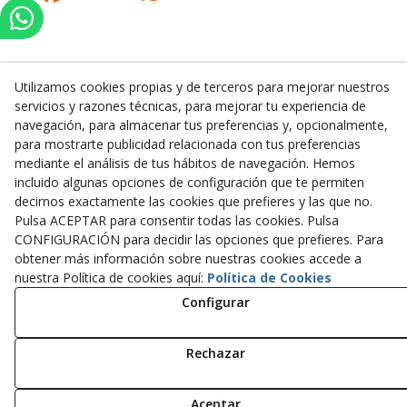
Utilizamos cookies propias y de terceros para mejorar nuestros
servicios y razones técnicas, para mejorar tu experiencia de
Inserbo, S.L.
navegación, para almacenar tus preferencias y, opcionalmente,
para mostrarte publicidad relacionada con tus preferencias
Pol. Industrial Torrefarrera C/. Ponent, 3
mediante el análisis de tus hábitos de navegación. Hemos
25123
Torrefarrera
(
Lleida
)
España
incluido algunas opciones de configuración que te permiten
+34 973 75 03 13
decirnos exactamente las cookies que prefieres y las que no.
+34 973 75 17 72
Pulsa ACEPTAR para consentir todas las cookies. Pulsa
inserbo@inserbo.com
CONFIGURACIÓN para decidir las opciones que prefieres. Para
obtener más información sobre nuestras cookies accede a
nuestra Política de cookies aquí:
Política de Cookies
Configurar
Aviso Legal
Política Cookies
Política de Privacidad
Rechazar
© 08/2026 Inserbo, S.L. - Todos los derechos reservados.
Aceptar