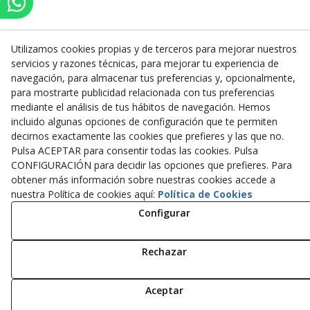
Utilizamos cookies propias y de terceros para mejorar nuestros
servicios y razones técnicas, para mejorar tu experiencia de
Inserbo, S.L.
navegación, para almacenar tus preferencias y, opcionalmente,
para mostrarte publicidad relacionada con tus preferencias
Pol. Industrial Torrefarrera C/. Ponent, 3
mediante el análisis de tus hábitos de navegación. Hemos
25123
Torrefarrera
(
Lleida
)
España
incluido algunas opciones de configuración que te permiten
+34 973 75 03 13
decirnos exactamente las cookies que prefieres y las que no.
+34 973 75 17 72
Pulsa ACEPTAR para consentir todas las cookies. Pulsa
inserbo@inserbo.com
CONFIGURACIÓN para decidir las opciones que prefieres. Para
obtener más información sobre nuestras cookies accede a
nuestra Política de cookies aquí:
Política de Cookies
Configurar
Aviso Legal
Política Cookies
Política de Privacidad
Rechazar
© 08/2026 Inserbo, S.L. - Todos los derechos reservados.
Aceptar