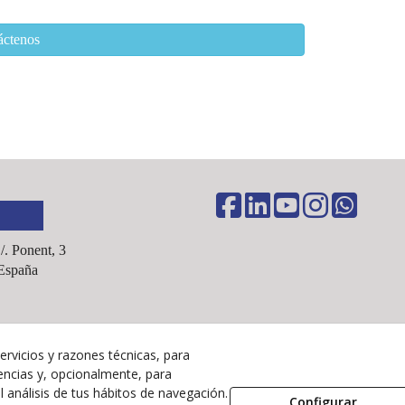
áctenos
C/. Ponent, 3
España
ervicios y razones técnicas, para
Aviso Legal
encias y, opcionalmente, para
Política Cookies
 análisis de tus hábitos de navegación.
Configurar