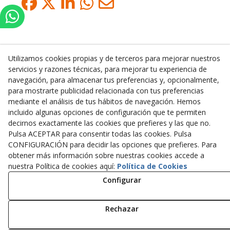
Utilizamos cookies propias y de terceros para mejorar nuestros
servicios y razones técnicas, para mejorar tu experiencia de
Inserbo, S.L.
navegación, para almacenar tus preferencias y, opcionalmente,
para mostrarte publicidad relacionada con tus preferencias
Pol. Industrial Torrefarrera C/. Ponent, 3
mediante el análisis de tus hábitos de navegación. Hemos
25123
Torrefarrera
(
Lleida
)
España
incluido algunas opciones de configuración que te permiten
+34 973 75 03 13
decirnos exactamente las cookies que prefieres y las que no.
+34 973 75 17 72
Pulsa ACEPTAR para consentir todas las cookies. Pulsa
inserbo@inserbo.com
CONFIGURACIÓN para decidir las opciones que prefieres. Para
obtener más información sobre nuestras cookies accede a
nuestra Política de cookies aquí:
Política de Cookies
Configurar
Aviso Legal
Política Cookies
Política de Privacidad
Rechazar