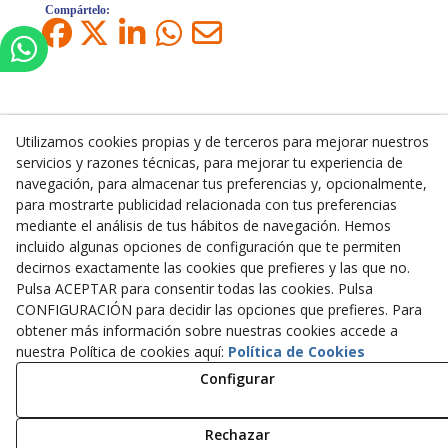
Compártelo:
Utilizamos cookies propias y de terceros para mejorar nuestros
servicios y razones técnicas, para mejorar tu experiencia de
Inserbo, S.L.
navegación, para almacenar tus preferencias y, opcionalmente,
para mostrarte publicidad relacionada con tus preferencias
Pol. Industrial Torrefarrera C/. Ponent, 3
mediante el análisis de tus hábitos de navegación. Hemos
25123
Torrefarrera
(
Lleida
)
España
incluido algunas opciones de configuración que te permiten
+34 973 75 03 13
decirnos exactamente las cookies que prefieres y las que no.
+34 973 75 17 72
Pulsa ACEPTAR para consentir todas las cookies. Pulsa
inserbo@inserbo.com
CONFIGURACIÓN para decidir las opciones que prefieres. Para
obtener más información sobre nuestras cookies accede a
nuestra Política de cookies aquí:
Política de Cookies
Aviso Legal
Configurar
Política Cookies
Política de Privacidad
Rechazar