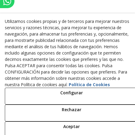
Utilizamos cookies propias y de terceros para mejorar nuestros
servicios y razones técnicas, para mejorar tu experiencia de
Inserbo, S.L.
navegación, para almacenar tus preferencias y, opcionalmente,
para mostrarte publicidad relacionada con tus preferencias
Pol. Industrial Torrefarrera C/. Ponent, 3
mediante el análisis de tus hábitos de navegación. Hemos
25123
Torrefarrera
(
Lleida
)
España
incluido algunas opciones de configuración que te permiten
+34 973 75 03 13
decirnos exactamente las cookies que prefieres y las que no.
+34 973 75 17 72
Pulsa ACEPTAR para consentir todas las cookies. Pulsa
inserbo@inserbo.com
CONFIGURACIÓN para decidir las opciones que prefieres. Para
obtener más información sobre nuestras cookies accede a
nuestra Política de cookies aquí:
Política de Cookies
Configurar
Aviso Legal
Política Cookies
Política de Privacidad
Rechazar
© 08/2026 Inserbo, S.L. - Todos los derechos reservados.
Aceptar