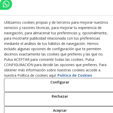
Utilizamos cookies propias y de terceros para mejorar nuestros
servicios y razones técnicas, para mejorar tu experiencia de
Inserbo, S.L.
navegación, para almacenar tus preferencias y, opcionalmente,
para mostrarte publicidad relacionada con tus preferencias
Pol. Industrial Torrefarrera C/. Ponent, 3
mediante el análisis de tus hábitos de navegación. Hemos
25123
Torrefarrera
(
Lleida
)
España
incluido algunas opciones de configuración que te permiten
+34 973 75 03 13
decirnos exactamente las cookies que prefieres y las que no.
+34 973 75 17 72
Pulsa ACEPTAR para consentir todas las cookies. Pulsa
inserbo@inserbo.com
CONFIGURACIÓN para decidir las opciones que prefieres. Para
obtener más información sobre nuestras cookies accede a
nuestra Política de cookies aquí:
Política de Cookies
Configurar
Aviso Legal
Política Cookies
Política de Privacidad
Rechazar
© 08/2026 Inserbo, S.L. - Todos los derechos reservados.
Aceptar