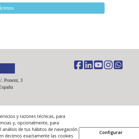
áctenos
C/. Ponent, 3
España
ervicios y razones técnicas, para
Aviso Legal
encias y, opcionalmente, para
Política Cookies
 análisis de tus hábitos de navegación.
Configurar
en decirnos exactamente las cookies
Política de Privacidad