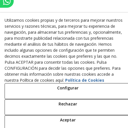
Utilizamos cookies propias y de terceros para mejorar nuestros
servicios y razones técnicas, para mejorar tu experiencia de
Inserbo, S.L.
navegación, para almacenar tus preferencias y, opcionalmente,
para mostrarte publicidad relacionada con tus preferencias
Pol. Industrial Torrefarrera C/. Ponent, 3
mediante el análisis de tus hábitos de navegación. Hemos
25123
Torrefarrera
(
Lleida
)
España
incluido algunas opciones de configuración que te permiten
+34 973 75 03 13
decirnos exactamente las cookies que prefieres y las que no.
+34 973 75 17 72
Pulsa ACEPTAR para consentir todas las cookies. Pulsa
inserbo@inserbo.com
CONFIGURACIÓN para decidir las opciones que prefieres. Para
obtener más información sobre nuestras cookies accede a
nuestra Política de cookies aquí:
Política de Cookies
Configurar
Aviso Legal
Política Cookies
Política de Privacidad
Rechazar
© 08/2026 Inserbo, S.L. - Todos los derechos reservados.
Aceptar