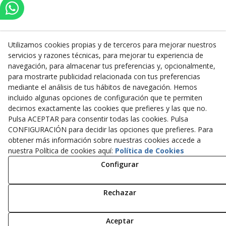
Utilizamos cookies propias y de terceros para mejorar nuestros
servicios y razones técnicas, para mejorar tu experiencia de
Inserbo, S.L.
navegación, para almacenar tus preferencias y, opcionalmente,
para mostrarte publicidad relacionada con tus preferencias
Pol. Industrial Torrefarrera C/. Ponent, 3
mediante el análisis de tus hábitos de navegación. Hemos
25123
Torrefarrera
(
Lleida
)
España
incluido algunas opciones de configuración que te permiten
+34 973 75 03 13
decirnos exactamente las cookies que prefieres y las que no.
+34 973 75 17 72
Pulsa ACEPTAR para consentir todas las cookies. Pulsa
inserbo@inserbo.com
CONFIGURACIÓN para decidir las opciones que prefieres. Para
obtener más información sobre nuestras cookies accede a
nuestra Política de cookies aquí:
Política de Cookies
Configurar
Aviso Legal
Política Cookies
Política de Privacidad
Rechazar
© 08/2026 Inserbo, S.L. - Todos los derechos reservados.
Aceptar