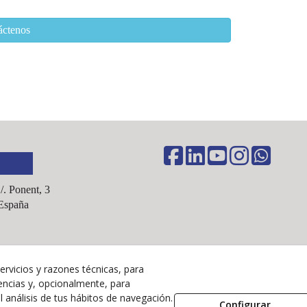
áctenos
C/. Ponent, 3
España
ervicios y razones técnicas, para
Aviso Legal
encias y, opcionalmente, para
Política Cookies
 análisis de tus hábitos de navegación.
Configurar