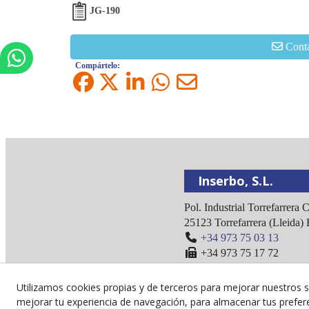
JG-190
Cont
Compártelo:
Inserbo, S.L.
Pol. Industrial Torrefarrera 
25123
Torrefarrera
(
Lleida
)
+34 973 75 03 13
+34 973 75 17 72
inserbo@inserbo.com
Utilizamos cookies propias y de terceros para mejorar nuestros s
mejorar tu experiencia de navegación, para almacenar tus prefer