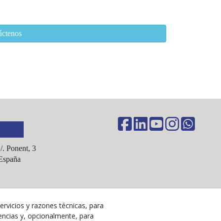
áctenos
C/. Ponent, 3
España
ervicios y razones técnicas, para
Aviso Legal
encias y, opcionalmente, para