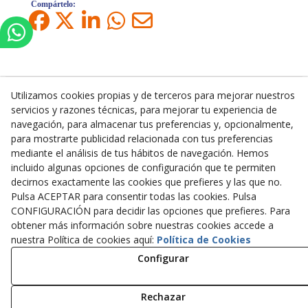
Compártelo:
Utilizamos cookies propias y de terceros para mejorar nuestros
servicios y razones técnicas, para mejorar tu experiencia de
Inserbo, S.L.
navegación, para almacenar tus preferencias y, opcionalmente,
para mostrarte publicidad relacionada con tus preferencias
Pol. Industrial Torrefarrera C/. Ponent, 3
mediante el análisis de tus hábitos de navegación. Hemos
25123
Torrefarrera
(
Lleida
)
España
incluido algunas opciones de configuración que te permiten
+34 973 75 03 13
decirnos exactamente las cookies que prefieres y las que no.
+34 973 75 17 72
Pulsa ACEPTAR para consentir todas las cookies. Pulsa
inserbo@inserbo.com
CONFIGURACIÓN para decidir las opciones que prefieres. Para
obtener más información sobre nuestras cookies accede a
nuestra Política de cookies aquí:
Política de Cookies
Aviso Legal
Configurar
Política Cookies
Política de Privacidad
Rechazar