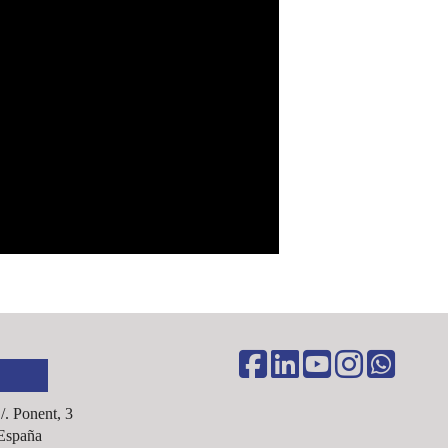
C/. Ponent, 3
España