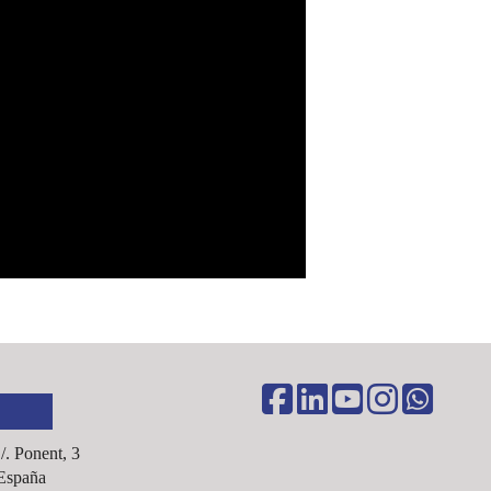
C/. Ponent, 3
España