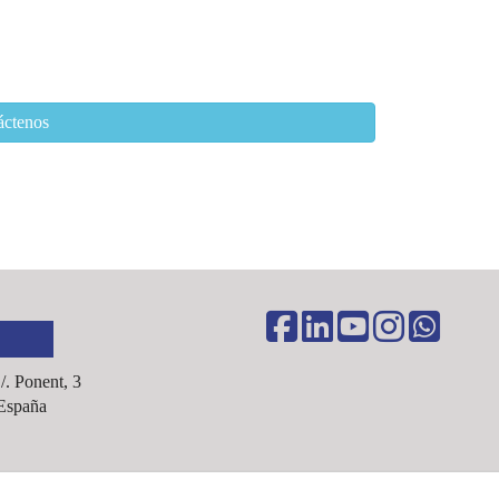
áctenos
C/. Ponent, 3
España