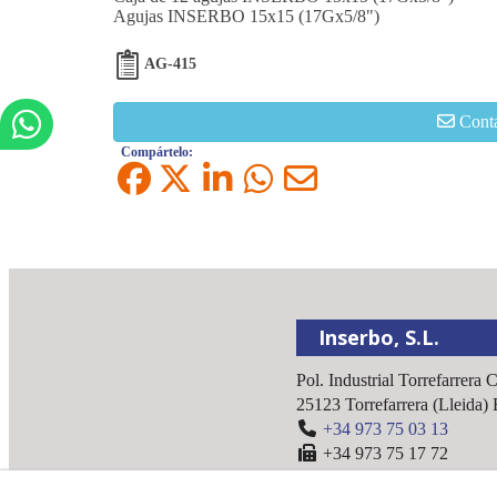
Agujas INSERBO 15x15 (17Gx5/8")
AG-415
Cont
Compártelo:
Inserbo, S.L.
Pol. Industrial Torrefarrera 
25123
Torrefarrera
(
Lleida
)
+34 973 75 03 13
+34 973 75 17 72
inserbo@inserbo.com