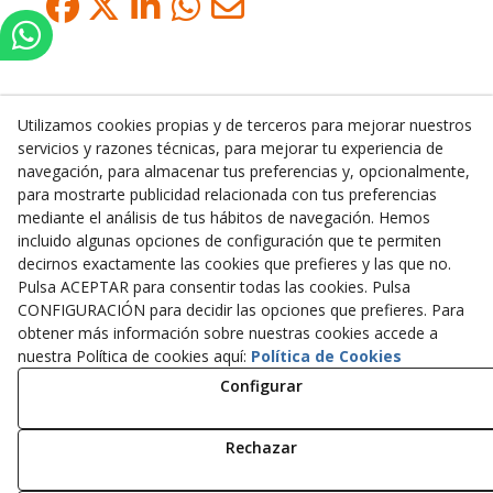
Utilizamos cookies propias y de terceros para mejorar nuestros
servicios y razones técnicas, para mejorar tu experiencia de
Inserbo, S.L.
navegación, para almacenar tus preferencias y, opcionalmente,
para mostrarte publicidad relacionada con tus preferencias
Pol. Industrial Torrefarrera C/. Ponent, 3
mediante el análisis de tus hábitos de navegación. Hemos
25123
Torrefarrera
(
Lleida
)
España
incluido algunas opciones de configuración que te permiten
+34 973 75 03 13
decirnos exactamente las cookies que prefieres y las que no.
+34 973 75 17 72
Pulsa ACEPTAR para consentir todas las cookies. Pulsa
inserbo@inserbo.com
CONFIGURACIÓN para decidir las opciones que prefieres. Para
obtener más información sobre nuestras cookies accede a
nuestra Política de cookies aquí:
Política de Cookies
Configurar
Aviso Legal
Política Cookies
Política de Privacidad
Rechazar